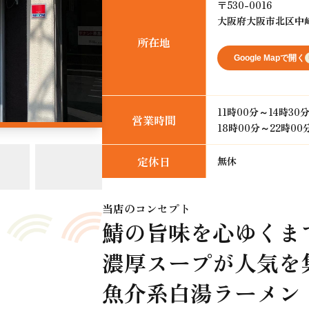
〒530-0016
大阪府大阪市北区中崎2
所在地
Google Mapで開く
11時00分～14時30
営業時間
18時00分～22時00
定休日
無休
当店のコンセプト
鯖の旨味を心ゆくまで
濃厚スープが人気を集
魚介系白湯ラーメン