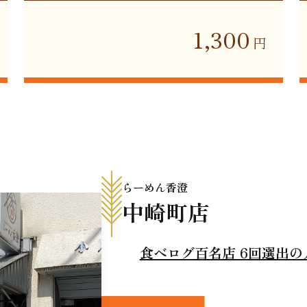
1,300
円
らーめん香澄
中崎町店
食べログ百名店 6回選出の