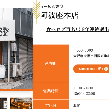
らーめん香澄
阿波座本店
食べログ百名店 9年連続選
〒550-0003
大阪府大阪市西区京町堀2
所在地
Google Mapで開く
11:00～15:00
営業時間
18:00～22:00
定休日
無休