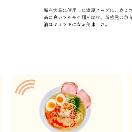
鯖を大量に使用した濃厚スープに、
春よ
高に良いツルモチ麺
が絡む、新感覚の魚
油はヤミツキになる美味しさ。