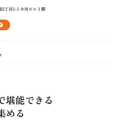
丁目1-1 小川ビル 1 階
分
分
堪能できる

める
