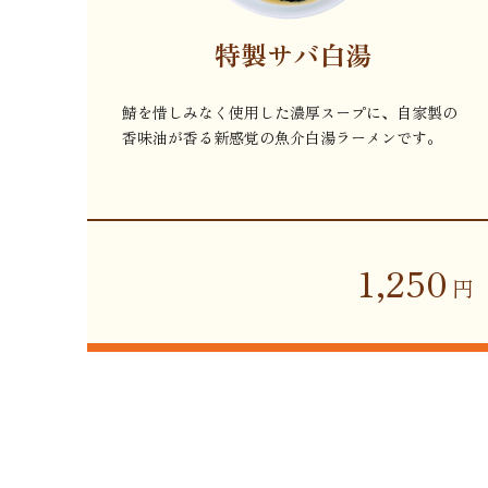
特製サバ白湯
鯖を惜しみなく使用した濃厚スープに、自家製の
香味油が香る新感覚の魚介白湯ラーメンです。
1,250
円